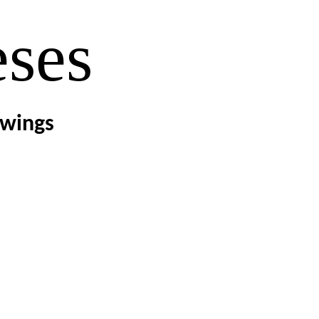
eses
awings