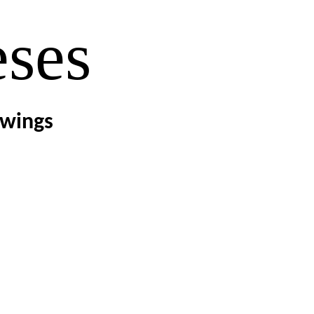
eses
awings