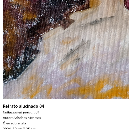
Retrato alucinado 84
Hallucinated portrait 84
Autor: Aristides Meneses
Óleo sobre tela
2024, 30 cm X 25 cm