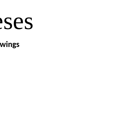
eses
awings